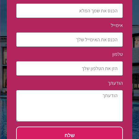
אימייל
טלפון
הודעתך
שלח