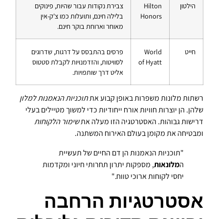
הילטון
Hilton
צבירת נקודות עבור שהיות, פינוקים
Honors
בלילה חינם, ותועלות כמו צ'ק-אין
מאוחר וארוחת בוקר חינם.
חייט
World
פרסים בהתבסס על דרגות, שדרוגים
of Hyatt
לסוויטות, והזדמנויות לקבלת סטטוס
אליט דרך שותפויות.
רשתות מלונות משפרות באופן קבוע את
תוכניות הנאמנות למלון
שלהן. הן יוצרות חוויות אורח ייחודיות כדי למשוך מטיילים בעלי
דרישות גבוהות. האסטרטגיה הזו מעלה את
שימור הלקוחות
ומבטיחה את מקומן בעולם האירוח המשתנה.
"תוכניות הנאמנות הן דם החיים של תעשיית
ה
מלונאות
, מספקות יתרון תחרותי חיוני ומקדמות
יחסי לקוחות ארוכי טווח."
אסטרטגיות הרחבה