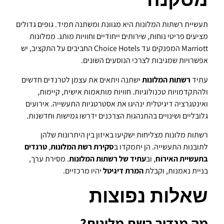
תעשיית רשתות המלונות היא מגוונת ומשתנה תמיד. גופים גדולים
מציעים פריטי נוחות, שירותים ייחודיים וחוויות מותג. ממלונות
Marriott המפנקים עד Choice Hotels החביבים על התקציב, יש
אפשרויות שמגיבות לצרכי הנוסעים השונים.
עתיד
רשתות המלונות
ישתנה ויתאים את עצמן לטרנדים חדשים
ולהתקדמויות טכנולוגיות. חוויות מותאמות אישית, קיימות,
ואינטגרציה דיגיטלית ינהיגו את אסטרטגיות התעשייה. אירועים
גלובליים ושינויים בהתנהגות הצרכנים ידרשו גמישות וחדשנות.
רשתות מלונות מצליחות ישקיעו באיזון בין היתרונות שלהן
לתובנות התעשייה. הן יתמקדו ב
סקירת רשת המלונות
,
טרנדים
בתעשיית האירוח
, וב
עתיד של רשתות המלונות
. מסירת ערך,
בניית נאמנות, וקבלת
המרת דיגיטל
יהיו מרכזיים.
שאלות נפוצות
מה מגדיר רשת מלונות?