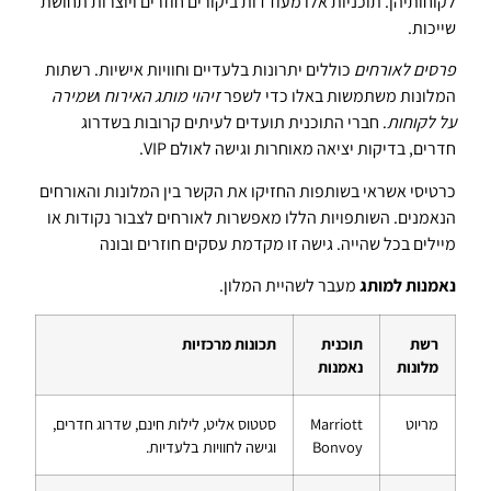
לקוחותיהן. תוכניות אלו מעודדות ביקורים חוזרים ויוצרות תחושת
שייכות.
פרסים לאורחים
כוללים יתרונות בלעדיים וחוויות אישיות. רשתות
המלונות משתמשות באלו כדי לשפר
זיהוי מותג האירוח
ו
שמירה
על לקוחות
. חברי התוכנית תועדים לעיתים קרובות בשדרוג
חדרים, בדיקות יציאה מאוחרות וגישה לאולם VIP.
כרטיסי אשראי בשותפות החזיקו את הקשר בין המלונות והאורחים
הנאמנים. השותפויות הללו מאפשרות לאורחים לצבור נקודות או
מיילים בכל שהייה. גישה זו מקדמת עסקים חוזרים ובונה
נאמנות למותג
מעבר לשהיית המלון.
רשת
תוכנית
תכונות מרכזיות
מלונות
נאמנות
מריוט
Marriott
סטטוס אליט, לילות חינם, שדרוג חדרים,
Bonvoy
וגישה לחוויות בלעדיות.