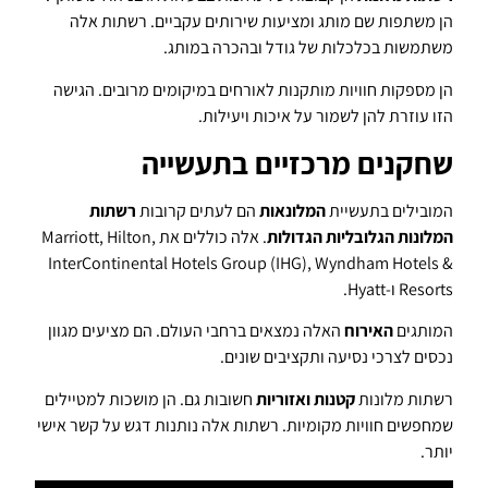
הן משתפות שם מותג ומציעות שירותים עקביים. רשתות אלה
משתמשות בכלכלות של גודל ובהכרה במותג.
הן מספקות חוויות מותקנות לאורחים במיקומים מרובים. הגישה
הזו עוזרת להן לשמור על איכות ויעילות.
שחקנים מרכזיים בתעשייה
המובילים בתעשיית
המלונאות
הם לעתים קרובות
רשתות
המלונות הגלובליות הגדולות
. אלה כוללים את Marriott, Hilton,
InterContinental Hotels Group (IHG), Wyndham Hotels &
Resorts ו-Hyatt.
המותגים
האירוח
האלה נמצאים ברחבי העולם. הם מציעים מגוון
נכסים לצרכי נסיעה ותקציבים שונים.
רשתות מלונות
קטנות ואזוריות
חשובות גם. הן מושכות למטיילים
שמחפשים חוויות מקומיות. רשתות אלה נותנות דגש על קשר אישי
יותר.