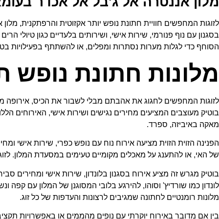
מלון אננטרה אל ג'בל אל אכדר בעומא
לזוגות המחפשים חוויית חתונת נופש יותר אקזוטית והרפתקנית, מלון 
בסגנון עם נוף פנורמי, שירות אישי, ושירותים בלעדיים כגון טיולי הר
הסוחף כדי לגלות מערות נסתרות ומפלים, או להשתתף בפעילויות בטבע
מלונות חתונת נופש ת
לזוגות המחפשים לחגוג את אהבתם מבלי לשבור את הכיס, אירופה מציע
בוטיק מעוצבים המציעים מחירים נגישים ושירות אישי, האירוחים הלל
מאקה באיביזה, ספרד.
הפנינה הזוית הזוית מציעה אירוח נוח עם נופש כפרי, שירות אישי ומחי
של האי, או להתענג על מאכלים מקומיים טעימים במסעדת המלון. לזוגות המחפשים חוויית חתונה אורבנ
בוטיק מגרש זה מציע אירוח בסגנון בלונדון, שירות אישי ומחירים סביר
לונדון כמו שורדיץ' וסוהו, להירגע בלובי המסוגנן של המלון עם קפה ו
מלונות רומנטיים לחתונה שמגיבים לרצונות והעדפות של כל זוג.
בין אם מדובר באירוח יוקרתי עם נופים מהממים או באפשרויות תקציבי