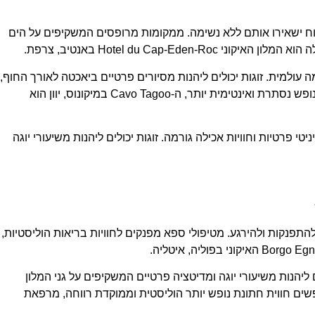
וח ישאירו אותם ללא נשימה. ממקומות מרופסים המשקיפים על הים
Hotel du  באנטיב, צרפת.
 עולמית. זוגות יכולים ליהנות מסיורים פרטיים ביאכטה לאורך החוף,
להירגע בגני המלון היפים, או להתפנק בארוחת ערב רומנטית על מרפסתם הפרטית המשקיפה על הים. עבור זוגות המחפשים חווית חתונת נופש נסתרת ואינטימית יותר, ה-Cavo Tagoo במיקונוס, יוון הוא
י פרטיות וחוויות אכילה גורמה. זוגות יכולים ליהנות משיעורי יוגה
פנקות ולהירגע. מטיפולי ספא מפנקים לחוויות בריאות הוליסטיות,
ליהנות משיעורי יוגה ומדיטציה פרטיים המשקיפים על גני המלון
שים חווית חתונת נופש יותר הוליסטית וממוקדת רווחה, מרפאת