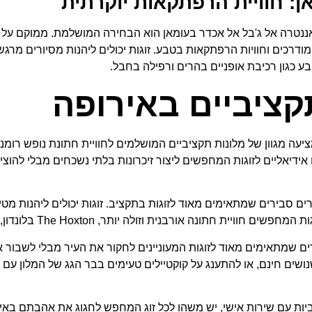
ן: חוויית הרפתקאות יוקרתית
אננטרה אל ג'בל אל אכדר בעומאן הוא הבחירה המושלמת. ממוקם על צו
ים מודרכים וחוויות הרפתקאות בטבע. זוגות יכולים ליהנות מסיורים מ
 כגון רכיבת אופניים בהרים ורפילה בחבל.
קציביים באירופה
ה מגוון של מלונות תקציביים המושלמים לחוויית חתונת נופש רומנטי
ו אידיאליים לזוגות המחפשים ליצור זיכרונות בלתי נשכחים מבלי לה
רים סבירים שמתאימים מאוד לזוגות בתקציב. זוגות יכולים ליהנות מטיו
ית וזולה יותר, The Hoxton בלונדון, אנגליה היא הבחירה המושלמת.
ים שמתאימים מאוד לזוגות המעוניינים לחקור את העיר מבלי לשבור את 
נשנושים חינם, או להתענג על קוקטיילים טעימים בבר הגג של המלון עם 
ות עם שירות אישי, יש משהו לכל זוג המחפש לחגוג את אהבתם באירופה