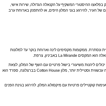
מלון בלעדי זה תמצאו אירוח מפנק בפלאצו ההיסטורי המשקיף על הקנאלה הגדולה, שירות אישי,
ים של העיר, להירגע בגני המלון היפים, או להתפנק בארוחת ערב
ית ונסתרת. ממקומות מקסימים לינה וארוחת בוקר עד למלונות
La M באביניון, צרפת.
 יכולים ליהנות משיעורי בישול פרטיים עם השף של המלון, לצאת
לרכיבה באופניים ברחובות הציוריים של העיר, או להתפנק בעיסוק מרגיע של מסאג' זוגי בספא של המלון. עבור זוגות המחפשים חווית חתונה עכשווית וסטיילית יותר, מלון Cotton House בברצלונה, ספרד הוא
מטעימות קוקטיילים פרטיות עם מיקסולוג המלון, להירגע בגינת הפנים