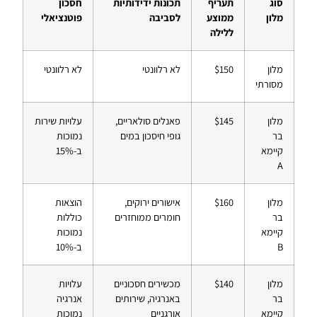
סוג
תעריף
תכונות ידידותיות
חסכון
מלון
ממוצע
לסביבה
פוטנציאלי
ללילה
מלון
$150
לא רלוונטי
לא רלוונטי
מסורתי
מלון
$145
פאנלים סולאריים,
עלויות שירות
בר
גופי חיסכון במים
נמוכות
קיימא
ב-15%
A
מלון
$160
אישורים ירוקים,
הוצאות
בר
חומרים ממוחזרים
כוללות
קיימא
נמוכות
B
ב-10%
מלון
$140
מכשירים חסכוניים
עלויות
בר
באנרגיה, שירותים
אנרגיה
קיימא
אורגניים
נמוכות